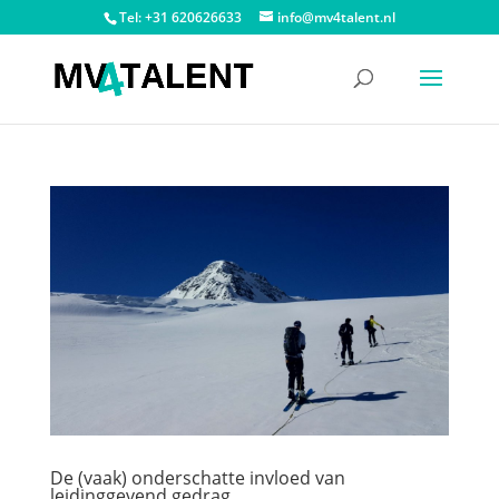
Tel: +31 620626633
info@mv4talent.nl
De (vaak) onderschatte invloed van
leidinggevend gedrag