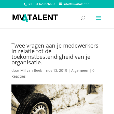
Tel: +31 620626633
info@mv4talent.nl
Twee vragen aan je medewerkers
in relatie tot de
toekomstbestendigheid van je
organisatie.
door
Mil van Beek
|
nov 13, 2019
|
Algemeen
|
0
Reacties