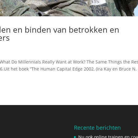
alen en binden van betrokken en
ers
l “What Do Millennials Really Want at Work? The Same Things the Res
16.Uit het boek “The Human Capital Edge 2002, (Ira Kay en Bruce N.
Recente berichten
Nu ook online trainen en co