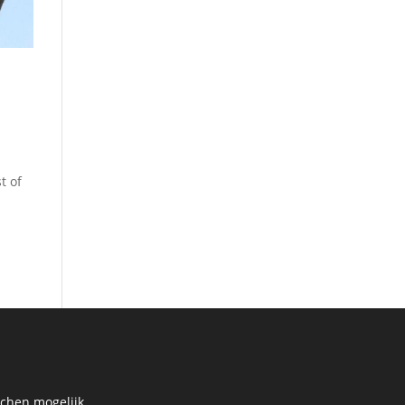
t of
achen mogelijk.