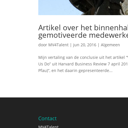
Artikel over het binnenh
gemotiveerde medewerk
door
MV4Talent
|
jun 20, 2016
|
Algemeen
Mijn vertaling van de conclusie uit het artike
Us Do” uit Harvard Business Review 7 april 20
Pfau)”, en het daarin gepresenteerde...
Contact
MV4Talent