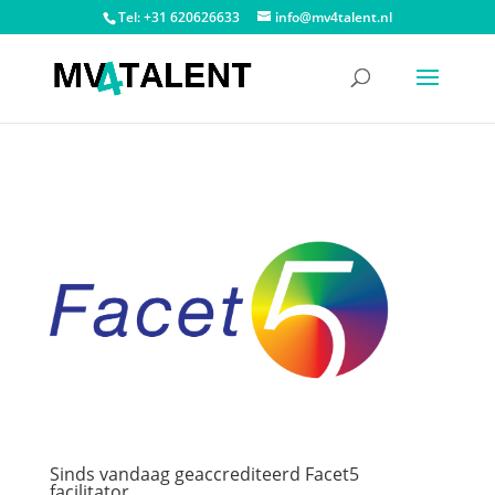
Tel: +31 620626633
info@mv4talent.nl
Sinds vandaag geaccrediteerd Facet5
facilitator.