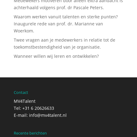
Medewekers motiveren door alleen extra aandacht is
achterhaald volgens prof. dr Pascale Peters.
Waarom werken vanuit talenten en sterke punten?
Inaugurele rede van prof. dr. Marianne van
Woerkom.
Twee vragen aan je medewerkers in relatie tot de
toekomstbestendigheid van je organisatie.
Wanneer willen wij leren en ontwikkelen?
Contact
MV4Talent
Tel: +31 6 20626633
E-mail:
info@mv4talent.nl
Recente berichten