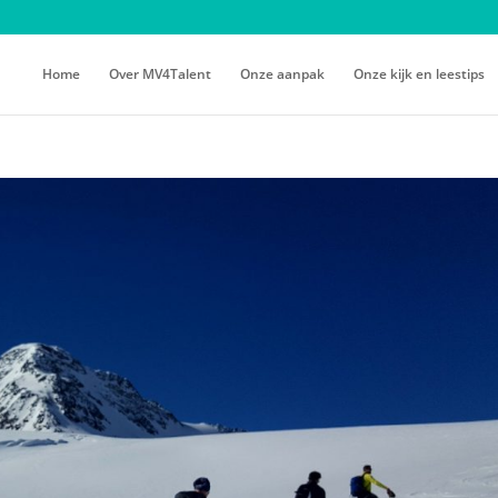
Home
Over MV4Talent
Onze aanpak
Onze kijk en leestips