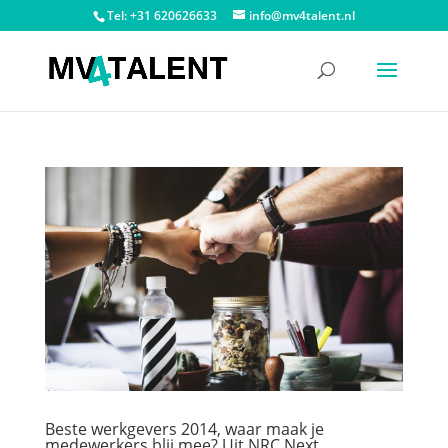
Tel: +31 620626633
info@mv4talent.nl
Beste werkgevers 2014, waar maak je
medewerkers blij mee? Uit NRC Next