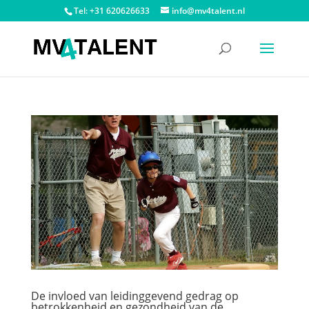
Tel: +31 620626633
info@mv4talent.nl
De invloed van leidinggevend gedrag op
betrokkenheid en gezondheid van de