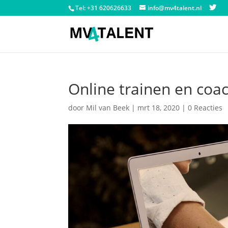
Tel: +31 620626633
info@mv4talent.nl
Online trainen en coa
door
Mil van Beek
|
mrt 18, 2020
|
0 Reacties