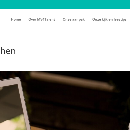
Home
Over MV4Talent
Onze aanpak
Onze kijk en leestips
chen