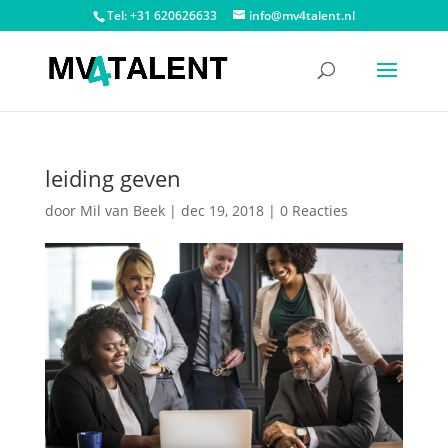
Tel: +31 620626633
info@mv4talent.nl
leiding geven
door
Mil van Beek
|
dec 19, 2018
|
0 Reacties