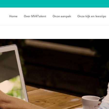
Home
Over MV4Talent
Onze aanpak
Onze kijk en leestips