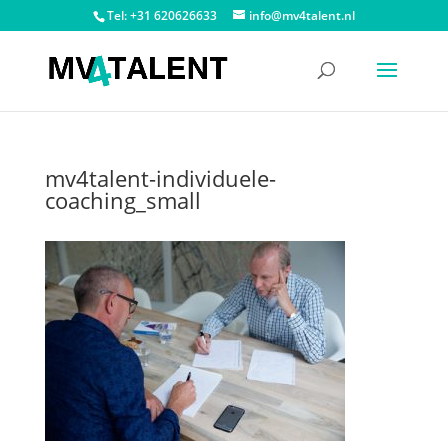
Tel: +31 620626633
info@mv4talent.nl
mv4talent-individuele-
coaching_small