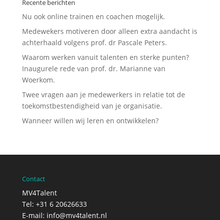
Recente berichten
Nu ook online trainen en coachen mogelijk.
Medewekers motiveren door alleen extra aandacht is
achterhaald volgens prof. dr Pascale Peters.
Waarom werken vanuit talenten en sterke punten?
Inaugurele rede van prof. dr. Marianne van
Woerkom.
Twee vragen aan je medewerkers in relatie tot de
toekomstbestendigheid van je organisatie.
Wanneer willen wij leren en ontwikkelen?
Contact
MV4Talent
Tel: +31 6 20626633
E-mail:
info@mv4talent.nl