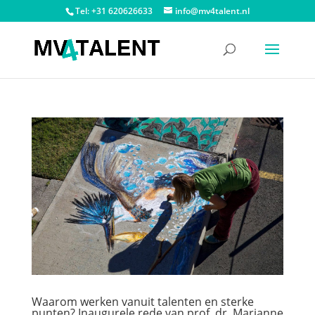
Tel: +31 620626633
info@mv4talent.nl
Waarom werken vanuit talenten en sterke
punten? Inaugurele rede van prof. dr. Marianne