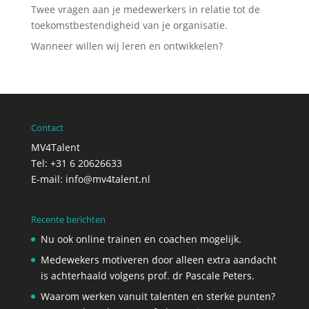
Twee vragen aan je medewerkers in relatie tot de
toekomstbestendigheid van je organisatie.
Wanneer willen wij leren en ontwikkelen?
Contact
MV4Talent
Tel: +31 6 20626633
E-mail:
info@mv4talent.nl
Recente berichten
Nu ook online trainen en coachen mogelijk.
Medewekers motiveren door alleen extra aandacht
is achterhaald volgens prof. dr Pascale Peters.
Waarom werken vanuit talenten en sterke punten?